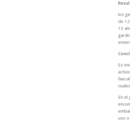
Resul
los ge
de 12
13 añ
gardn
enter
Concl
Es in
activi
faeca
cuale
En el
encon
embara
uso o