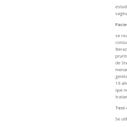
estud
vagina
Pacie
se re
consu
Beraza
prurit
de Stw
menar
genita
19 añ
que n
tratam
Test 
Se ut