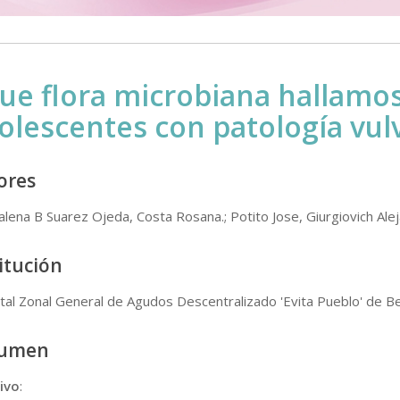
ue flora microbiana hallamo
olescentes con patología vul
ores
lena B Suarez Ojeda, Costa Rosana.; Potito Jose, Giurgiovich Alej
itución
tal Zonal General de Agudos Descentralizado 'Evita Pueblo' de Be
sumen
ivo
: