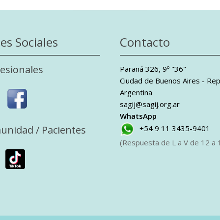
es Sociales
Contacto
esionales
Paraná 326, 9º "36"
Ciudad de Buenos Aires - Rep
Argentina
sagij@sagij.org.ar
WhatsApp
unidad / Pacientes
+54 9 11 3435-9401
(Respuesta de L a V de 12 a 1