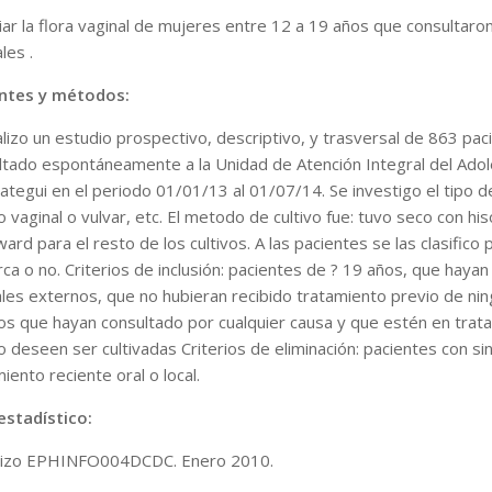
iar la flora vaginal de mujeres entre 12 a 19 años que consultaron
les .
ntes y métodos:
alizo un estudio prospectivo, descriptivo, y trasversal de 863 pa
ltado espontáneamente a la Unidad de Atención Integral del Adol
tegui en el periodo 01/01/13 al 01/07/14. Se investigo el tipo de 
o vaginal o vulvar, etc. El metodo de cultivo fue: tuvo seco con 
ard para el resto de los cultivos. A las pacientes se las clasific
ca o no. Criterios de inclusión: pacientes de ? 19 años, que hayan
les externos, que no hubieran recibido tratamiento previo de ningú
os que hayan consultado por cualquier causa y que estén en tratami
o deseen ser cultivadas Criterios de eliminación: pacientes con s
iento reciente oral o local.
estadístico:
ilizo EPHINFO004DCDC. Enero 2010.