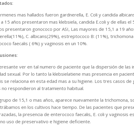
tados
:
rmenes mas hallados fueron gardnerella, E. Coli y candida albicans
 a 15 años presentaron mas klebsiela, candida E.coli y de ellas e
os presentaron gonococo por ASI, Las mayores de 15,1 a 19 años
erella(11%), C. albicans(29%), estreptococo B: (11%), trichomona 
ococo faecalis ( 6%) y vaginosis en un 10%.
usiones
:
teresante ver en tal numero de paciente que la dispersión de las 
dad sexual. Por lo tanto la klebsielatiene mas presencia en pacien
lis se relaciona en esta edad mas a su higiene. Los tres casos de 
s no respondieron al tratamiento habitual.
 grupo de 15,1 o mas años, aparece nuevamente la trichomona, s
trábamos en los cultivos hace tiempo. De las pacientes que pre
zadas, la presencia de enterococo faecalis, E. coli y vaginosis es
 no uso de preservativo e higiene deficiente.