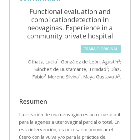
Functional evaluation and
complicationdetection in
neovaginas. Experience in a
community private hospital
TRABAJO ORIGINAL
1
2
Othatz, Lucila
; González de León, Agustín
;
2
Sánchez de Bustamante, Trinidad
; Díaz,
3
4
5
Fabio
; Moreno Silvina
, Maya Gustavo A
.
Resumen
La creación de una neovagina es un recurso útil
para la agenesia uterovaginal parcial o total. En
esta intervención, es necesariocomunicar el
útero con la vulva y/o para la práctica de