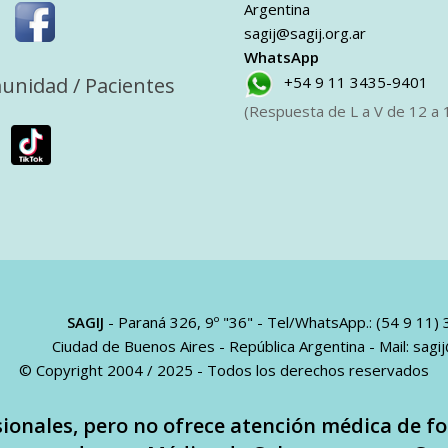
Argentina
sagij@sagij.org.ar
WhatsApp
unidad / Pacientes
+54 9 11 3435-9401
(Respuesta de L a V de 12 a 1
SAGIJ
- Paraná 326, 9º "36" - Tel/WhatsApp.: (54 9 11)
Ciudad de Buenos Aires - República Argentina - Mail:
sagij
© Copyright 2004 / 2025 - Todos los derechos reservados
sionales, pero no ofrece atención médica de fo