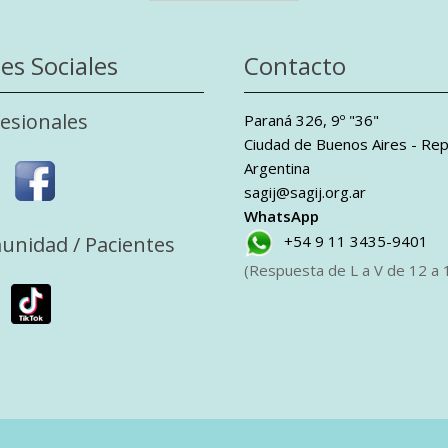
es Sociales
Contacto
esionales
Paraná 326, 9º "36"
Ciudad de Buenos Aires - Rep
Argentina
sagij@sagij.org.ar
WhatsApp
unidad / Pacientes
+54 9 11 3435-9401
(Respuesta de L a V de 12 a 1