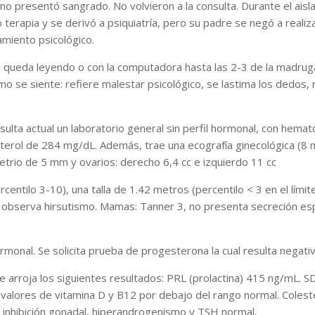
 no presentó sangrado. No volvieron a la consulta. Durante el a
terapia y se derivó a psiquiatría, pero su padre se negó a realiza
amiento psicológico.
e queda leyendo o con la computadora hasta las 2-3 de la madruga
ómo se siente: refiere malestar psicológico, se lastima los dedos
sulta actual un laboratorio general sin perfil hormonal, con hema
sterol de 284 mg/dL. Además, trae una ecografía ginecológica (8 
etrio de 5 mm y ovarios: derecho 6,4 cc e izquierdo 11 cc
centilo 3-10), una talla de 1.42 metros (percentilo < 3 en el lími
se observa hirsutismo. Mamas: Tanner 3, no presenta secreción e
ormonal. Se solicita prueba de progesterona la cual resulta negativa
e arroja los siguientes resultados: PRL (prolactina) 415 ng/mL.
n valores de vitamina D y B12 por debajo del rango normal. Coles
n inhibición gonadal, hiperandrogenismo y TSH normal.