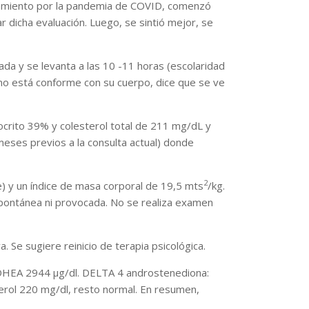
islamiento por la pandemia de COVID, comenzó
r dicha evaluación. Luego, se sintió mejor, se
da y se levanta a las 10 -11 horas (escolaridad
, no está conforme con su cuerpo, dice que se ve
tocrito 39% y colesterol total de 211 mg/dL y
meses previos a la consulta actual) donde
2
te) y un índice de masa corporal de 19,5 mts
/kg.
spontánea ni provocada. No se realiza examen
. Se sugiere reinicio de terapia psicológica.
 SDHEA 2944 µg/dl. DELTA 4 androstenediona:
terol 220 mg/dl, resto normal. En resumen,