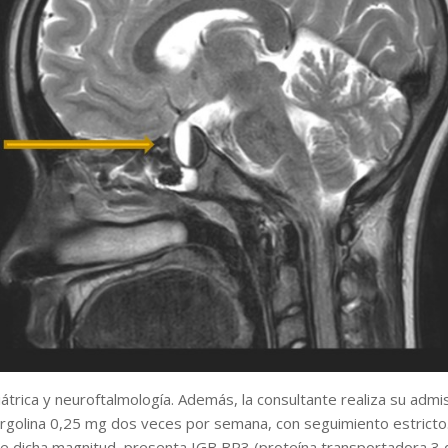
diátrica y neuroftalmología. Además, la consultante realiza su adm
abergolina 0,25 mg dos veces por semana, con seguimiento estrict
de dicha magnitud, presenta IGB BP3 (proteína transportadora 3 del