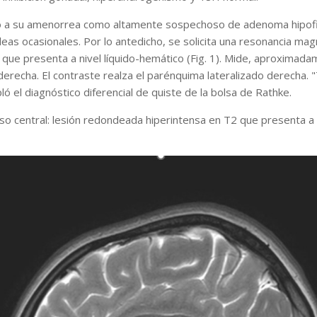
ado a su amenorrea como altamente sospechoso de adenoma hipofi
leas ocasionales. Por lo antedicho, se solicita una resonancia m
 que presenta a nivel líquido-hemático (Fig. 1). Mide, aproximad
erecha. El contraste realza el parénquima lateralizado derecha. "T
ló el diagnóstico diferencial de quiste de la bolsa de Rathke.
o central: lesión redondeada hiperintensa en T2 que presenta a n