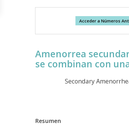
Acceder a Números Ant
Amenorrea secundari
se combinan con una
Secondary Amenorrhea
Resumen