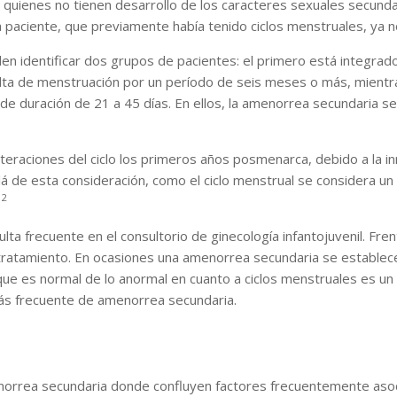
 quienes no tienen desarrollo de los caracteres sexuales secundar
paciente, que previamente había tenido ciclos menstruales, ya n
 identificar dos grupos de pacientes: el primero está integrado p
alta de menstruación por un período de seis meses o más, mientra
de duración de 21 a 45 días. En ellos, la amenorrea secundaria s
teraciones del ciclo los primeros años posmenarca, debido a la 
 de esta consideración, como el ciclo menstrual se considera un 
2
.
a frecuente en el consultorio de ginecología infantojuvenil. Fre
n tratamiento. En ocasiones una amenorrea secundaria se establec
o que es normal de lo anormal en cuanto a ciclos menstruales es un
ás frecuente de amenorrea secundaria.
norrea secundaria donde confluyen factores frecuentemente aso