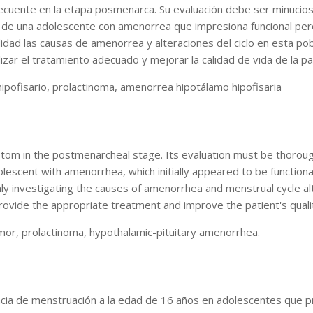
cuente en la etapa posmenarca. Su evaluación debe ser minuciosa
o de una adolescente con amenorrea que impresiona funcional pero
idad las causas de amenorrea y alteraciones del ciclo en esta pob
lizar el tratamiento adecuado y mejorar la calidad de vida de la pa
pofisario, prolactinoma, amenorrea hipotálamo hipofisaria
in the postmenarcheal stage. Its evaluation must be thorough, a
lescent with amenorrhea, which initially appeared to be functiona
ly investigating the causes of amenorrhea and menstrual cycle alte
provide the appropriate treatment and improve the patient's quality
mor, prolactinoma, hypothalamic-pituitary amenorrhea.
cia de menstruación a la edad de 16 años en adolescentes que pre