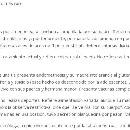
ro más raro.
s por amenorrea secundaria acompañada por su madre. Refiere q
enstruales más y, posteriormente, permanecía con amenorrea por
ere a veces dolores de “tipo menstrual”. Refiere catarsis diaria
tratamiento actual y refiere colesterol elevado. No refiere ante
 una tía presenta endometriosis y su madre intolerancia al gluten
enia y suicidio (este hecho es desconocido por la adolescente). 
. Vive con sus padres y hermana menor. Presenta vacunas comple
 no realiza deportes. Refiere alimentación variada, aunque su m
ión: la observa restrictiva, dice que “se ve mal con su cuerpo”. 
us mamas en una ocasión, tuvo secreción blanquecina por pezón. 
necóloga, a quien vieron inicialmente por la falta menstrual, le i