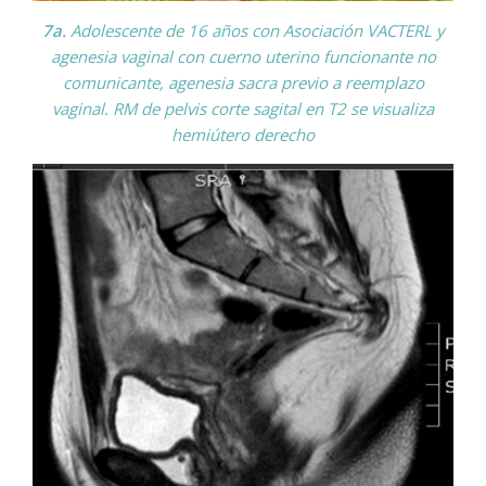
7a.
Adolescente de 16 años con Asociación VACTERL y
agenesia vaginal con cuerno uterino funcionante no
comunicante, agenesia sacra previo a reemplazo
vaginal. RM de pelvis corte sagital en T2 se visualiza
hemiútero derecho