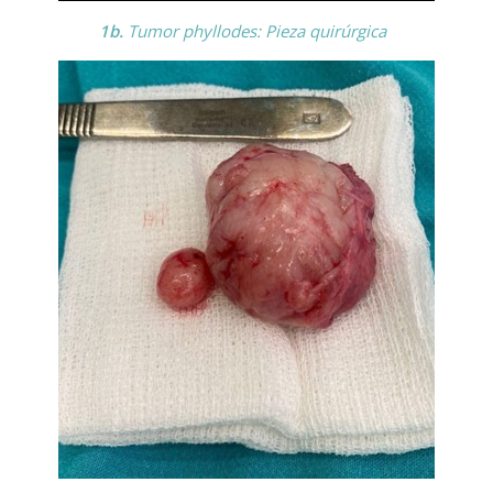
1b.
Tumor phyllodes: Pieza quirúrgica