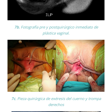
7b.
Fotografía pre y postquirúrgico inmediato de
plástica vaginal.
7c.
Pieza quirúrgica de exéresis del cuerno y trompa
derechos