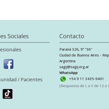
es Sociales
Contacto
esionales
Paraná 326, 9º "36"
Ciudad de Buenos Aires - Rep
Argentina
sagij@sagij.org.ar
WhatsApp
unidad / Pacientes
+54 9 11 3435-9401
(Respuesta de L a V de 12 a 1